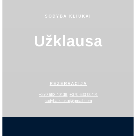
SODYBA KLIUKAI
Užklausa
REZERVACIJA
+370 682 40139
,
+370 630 00491
sodyba.kliukai@gmail.com